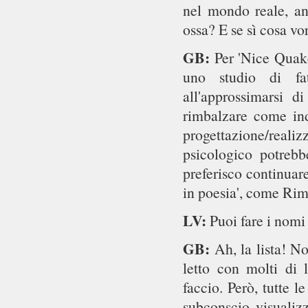
nel mondo reale, an
ossa? E se sì cosa vor
GB:
Per 'Nice Quak
uno studio di fa
all'approssimarsi d
rimbalzare come ind
progettazione/realiz
psicologico potrebb
preferisco continuare
in poesia', come Ri
LV:
Puoi fare i nomi 
GB:
Ah, la lista! N
letto con molti di 
faccio. Però, tutte 
subconscio visualiz