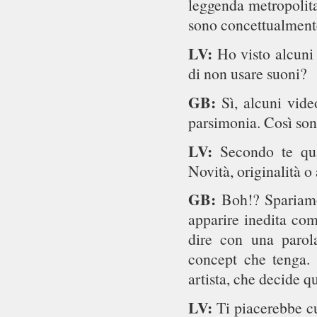
leggenda metropolita
sono concettualmente
LV:
Ho visto alcuni
di non usare suoni?
GB:
Sì, alcuni vide
parsimonia. Così son
LV:
Secondo te qua
Novità, originalità o 
GB:
Boh!? Spariamo
apparire inedita co
dire con una parol
concept che tenga. 
artista, che decide 
LV:
Ti piacerebbe cu