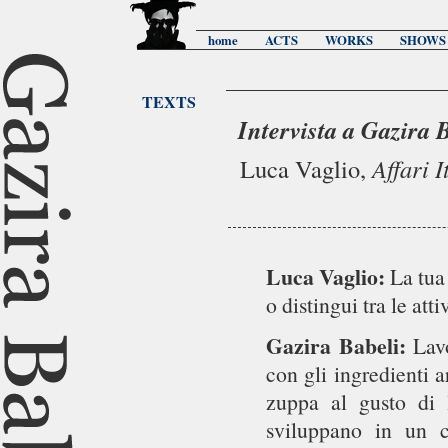
home
ACTS
WORKS
SHOWS
TEXTS
Intervista a Gazira 
Luca Vaglio,
Affari I
Luca Vaglio:
La tua
o distingui tra le atti
Gazira Babeli:
Lav
con gli ingredienti a
zuppa al gusto di l
sviluppano in un c